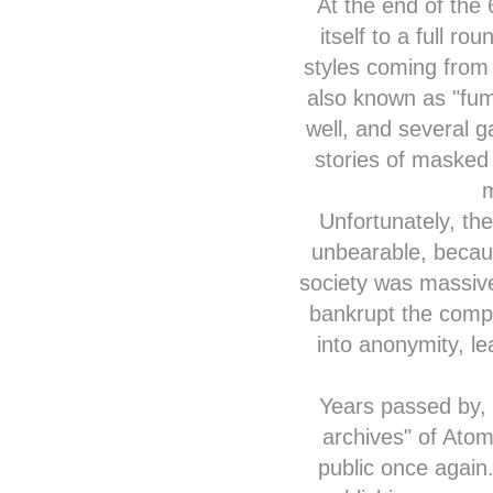
At the end of the
itself to a full ro
styles coming from 
also known as "fum
well, and several 
stories of masked
m
Unfortunately, the
unbearable, becaus
society was massive.
bankrupt the compan
into anonymity, le
Years passed by, 
archives" of Atom
public once again