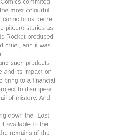
et Comics commited
m the most colourful
ir comic book genre,
 pitcure stories as
mic Rocket produced
 cruel, and it was
e.
found such products
e and its impact on
 bring to a financial
project to disappear
ail of mistery. And
ing down the "Lost
t available to the
the remains of the