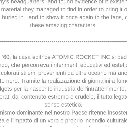
y's headquarters, and found evidence of it existe
e material they managed to find in order to bring it
buried in , and to show it once again to the fans, 
these amazing characters.
----------------------------------------------------------------
nni ’60, la casa editrice ATOMIC ROCKET INC si ded
ondo, che percorreva i riferimenti educativi ed esteti
ù colorati stilemi provenienti da oltre oceano ma anc
o nero. Tramite la realizzazione di giornalini a fum
gets per la nascente industria dell’intrattenimento,
rati dal contenuto estremo e crudele, il tutto lega
senso estetico.
enismo dominante nel nostro Paese ritenne insosteni
a e l’impatto di un vero e proprio incendio cultural