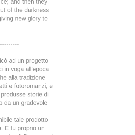
nce; and then they
 out of the darkness
giving new glory to
---------
icò ad un progetto
ci in voga all’epoca
he alla tradizione
etti e fotoromanzi, e
 produsse storie di
to da un gradevole
bile tale prodotto
e. E fu proprio un