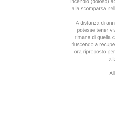
incendio (doloso) a
alla scomparsa nell’
A distanza di anni
potesse tener viv
rimane di quella c
riuscendo a recuper
ora riproposto per
all
Al