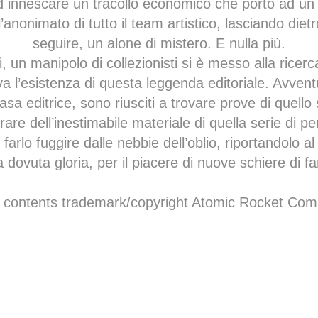
d innescare un tracollo economico che portò ad un 
anonimato di tutto il team artistico, lasciando dietr
seguire, un alone di mistero. E nulla più.
, un manipolo di collezionisti si è messo alla ricer
a l’esistenza di questa leggenda editoriale. Avventu
asa editrice, sono riusciti a trovare prove di quello
are dell’inestimabile materiale di quella serie di p
 farlo fuggire dalle nebbie dell’oblio, riportandolo a
a dovuta gloria, per il piacere di nuove schiere di f
l contents trademark/copyright Atomic Rocket Com