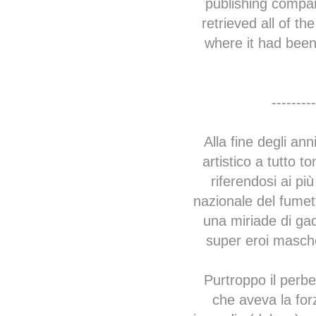
publishing compan
retrieved all of th
where it had been 
---------
Alla fine degli a
artistico a tutto t
riferendosi ai pi
nazionale del fumett
una miriade di gad
super eroi masche
Purtroppo il perb
che aveva la forz